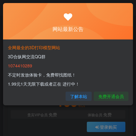
首页
3D FDM
人物分类
正文
网站最新公告
【DC英雄】Harley Quinn 哈莉奎因
全网最全的3D打印模型网站
3dhezong
关注
私信
3D合纵网交流QQ群
1年前更新
0
52
10
1074410289
付费资源
不定时发放体验卡，免费帮找图纸！
【DC英雄】Harley Quinn 哈莉奎因
1.99元1天无限下载或者正在 进行中！
此内容为付费资源，请付费后查看
100
了解本站
免费开通会员
积分
免费
免费
贵宾VIP会员
体验会员
登录购买