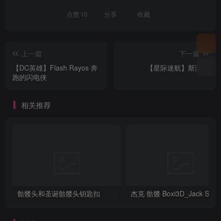
点赞
10
分享
收藏
上一篇
下一篇
【DC英雄】Flash Rayos 奔
【星际迷航】斯波克
跑的闪电侠
相关推荐
骷髅头和圣诞骷髅头钥匙扣