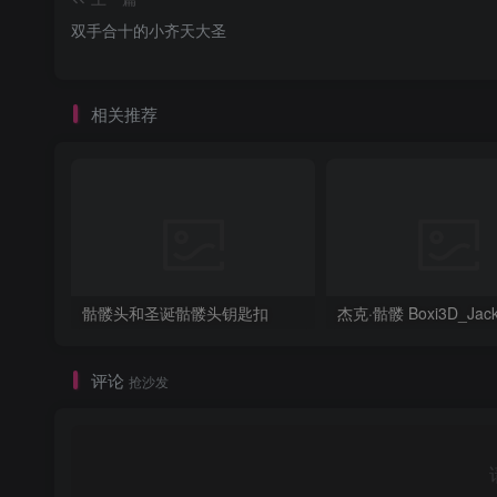
双手合十的小齐天大圣
相关推荐
骷髅头和圣诞骷髅头钥匙扣
评论
抢沙发