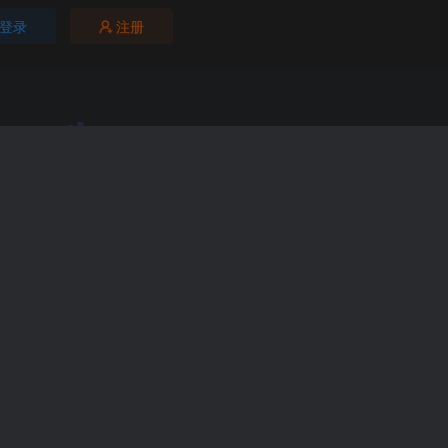
登录
注册
暂无评论内容