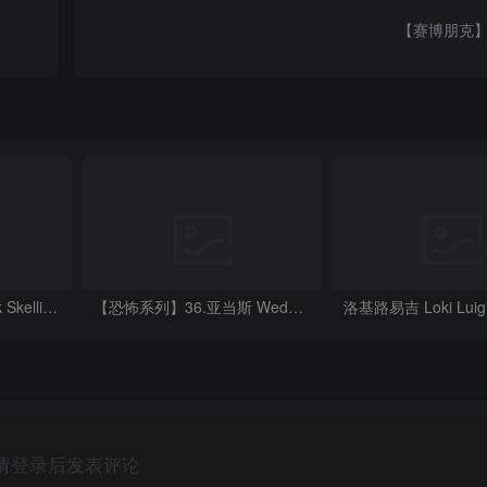
【赛博朋克
杰克·骷髅 Boxi3D_Jack Skellington
【恐怖系列】36.亚当斯 Wednesday Creepy Doll Updated 9-22
请登录后发表评论