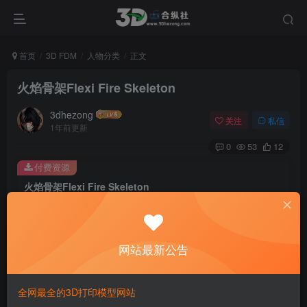
首页
3D FDM
人物分类
正文
火焰骨架Flexi Fire Skeleton
3dhezong
关注
私信
1年前更新
0
53
12
付费资源
火焰骨架Flexi Fire Skeleton
此内容为付费资源，请付费后查看
100
积分
网站最新公告
免费
免费
贵宾VIP会员
体验会员
登录购买
全网最全的3D打印模型网站