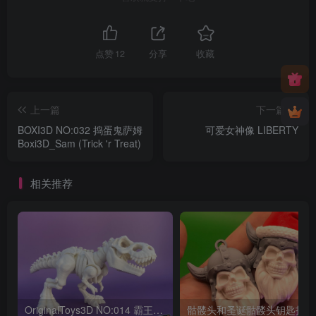
点赞
12
分享
收藏
上一篇
下一篇
BOXI3D NO:032 捣蛋鬼萨姆
可爱女神像 LIBERTY
Boxi3D_Sam (Trick 'r Treat)
相关推荐
OriginalToys3D NO:014 霸王龙骨架
骷髅头和圣诞骷髅头钥匙扣