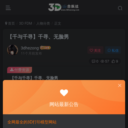
首页
3D FDM
人物分类
正文
【千与千寻】千寻、无脸男
3dhezong
关注
私信
11个月前发布
0
57
9
付费资源
【千与千寻】千寻、无脸男
此内容为付费资源，请付费后查看
100
积分
网站最新公告
免费
免费
贵宾VIP会员
体验会员
登录购买
全网最全的3D打印模型网站