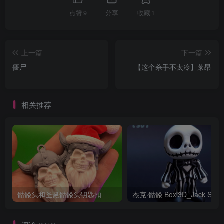
点赞
9
分享
收藏
1
上一篇
下一篇
僵尸
【这个杀手不太冷】莱昂
相关推荐
骷髅头和圣诞骷髅头钥匙扣