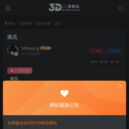
首页
3D FDM
玩具分类
正文
南瓜
3dhezong
关注
私信
9个月前发布
0
42
15
付费资源
南瓜
此内容为付费资源，请付费后查看
100
积分
网站最新公告
免费
免费
贵宾VIP会员
体验会员
登录购买
全网最全的3D打印模型网站