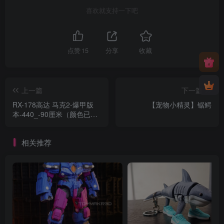
喜欢就支持一下吧
点赞
15
分享
收藏
上一篇
下一篇
RX-178高达 马克2-爆甲版
【宠物小精灵】锯鳄
本-440_-90厘米（颜色已分
盘）
相关推荐