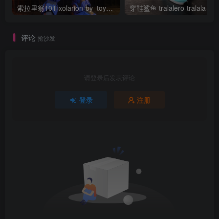
索拉里翁101-xolarion-by_toymakr3d
穿鞋鲨鱼 tra
评论
抢沙发
请登录后发表评论
登录
注册