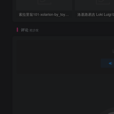
索拉里翁101-xolarion-by_toymakr3d
评论
抢沙发