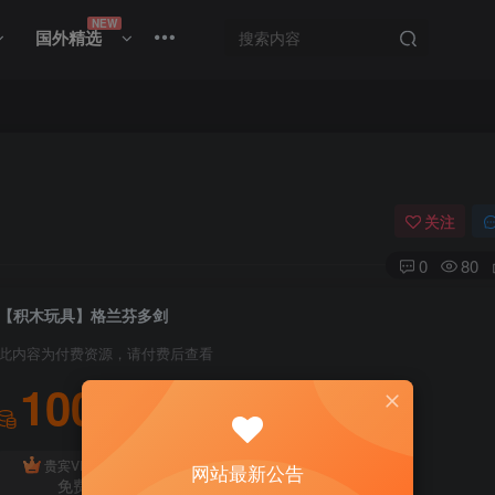
NEW
国外精选
关注
0
80
【积木玩具】格兰芬多剑
此内容为付费资源，请付费后查看
100
积分
免费
贵宾VIP会员
体验会员
网站最新公告
免费