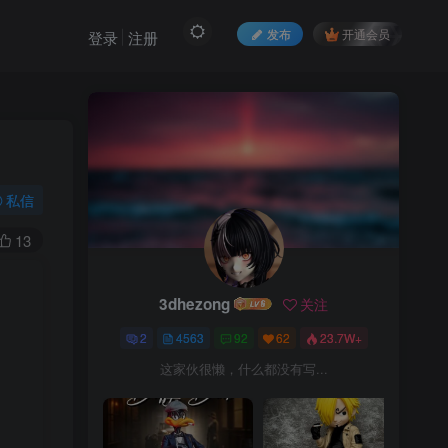
发布
开通会员
登录
注册
私信
13
3dhezong
关注
3dhezong
关注
2
4563
92
62
23.7W+
2
4563
92
62
23.7W+
这家伙很懒，什么都没有写...
这家伙很懒，什么都没有写...