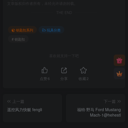
文章版权归作者所有，未经允许请勿转载。
THE END
钥匙扣系列
玩具分类
# 钥匙扣
喜欢就支持一下吧
点赞
6
分享
收藏
2
上一篇
下一篇
遥控风力快艇 fengli
福特·野马 Ford Mustang
Mach-1@hehestl