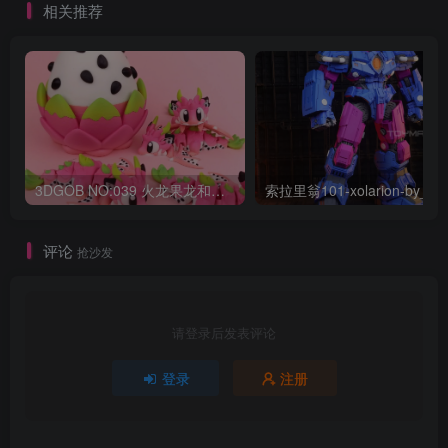
相关推荐
3DGOB NO:039 火龙果龙和龙蛋 DragonFruit_MiniDragon
索拉
评论
抢沙发
请登录后发表评论
登录
注册