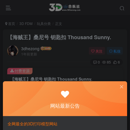
首页
3D FDM
玩具分类
正文
【海贼王】桑尼号 钥匙扣 Thousand Sunny.
3dhezong
关注
私信
1年前更新
0
85
6
付费资源
【海贼王】桑尼号 钥匙扣 Thousand Sunny.
此内容为付费资源，请付费后查看
100
积分
网站最新公告
免费
免费
贵宾VIP会员
体验会员
登录购买
全网最全的3D打印模型网站