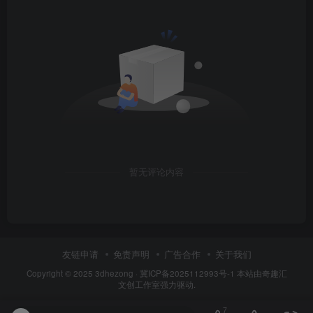
暂无评论内容
友链申请
免责声明
广告合作
关于我们
Copyright © 2025
3dhezong
·
冀ICP备2025112993号-1
本站由奇趣汇
文创工作室强力驱动.
7