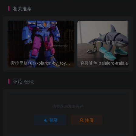
相关推荐
索拉里翁101-xolarion-by_toymakr3d
穿鞋鲨鱼 tra
评论
抢沙发
请登录后发表评论
登录
注册