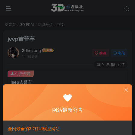
首页
3D FDM
玩具分类
正文
jeep吉普车
3dhezong
关注
私信
1年前更新
0
58
7
付费资源
jeep吉普车
此内容为付费资源，请付费后查看
100
积分
网站最新公告
免费
免费
贵宾VIP会员
体验会员
登录购买
全网最全的3D打印模型网站