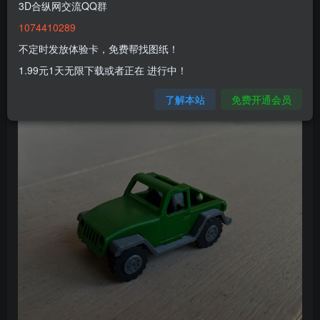
3D合纵网交流QQ群
1074410289
不定时发放体验卡，免费帮找图纸！
1.99元1天无限下载或者正在 进行中！
了解本站
免费开通会员