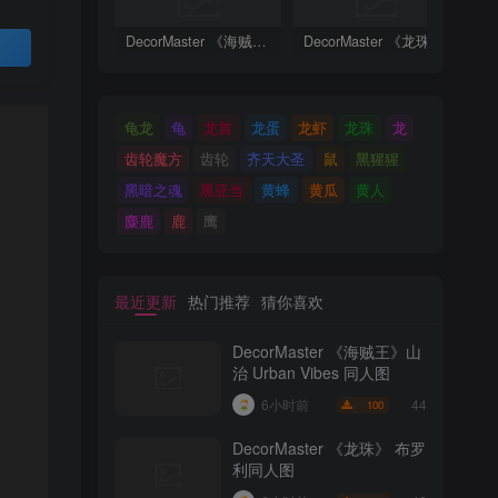
DecorMaster 《海贼王》山治 Urban Vibes 同人图
DecorMaster 《龙珠》 布罗利同人图
买
龟龙
龟
龙首
龙蛋
龙虾
龙珠
龙
齿轮魔方
齿轮
齐天大圣
鼠
黑猩猩
黑暗之魂
黑亚当
黄蜂
黄瓜
黄人
麋鹿
鹿
鹰
最近更新
热门推荐
猜你喜欢
DecorMaster 《海贼王》山
治 Urban Vibes 同人图
44
6小时前
100
DecorMaster 《龙珠》 布罗
利同人图