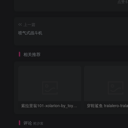
点赞
5
上一篇
喷气式战斗机
相关推荐
索拉里翁101-xolarion-by_toymakr3d
评论
抢沙发