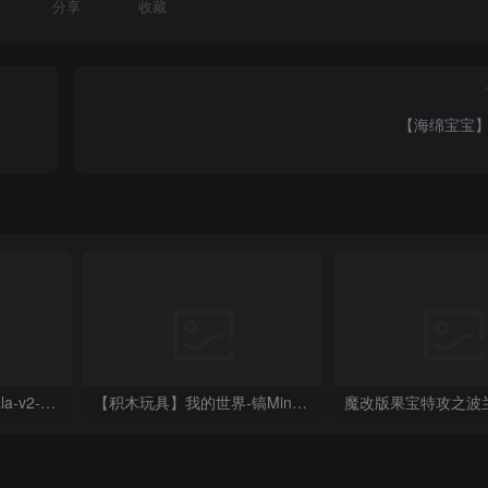
分享
收藏
【海绵宝宝
穿鞋鲨鱼 tralalero-tralala-v2-articulated-toy20250423-1-nueg5v
【积木玩具】我的世界-镐Minecraft Pickaxe Prop Kit No Support No AMS No Glue
魔改版果宝特攻之波