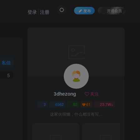
发布
开通会员
登录
注册
私信
5
3dhezong
关注
2
4562
92
61
23.7W+
这家伙很懒，什么都没有写...