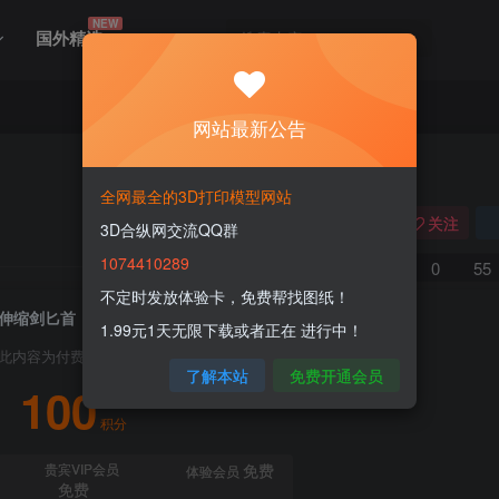
NEW
国外精选
网站最新公告
全网最全的3D打印模型网站
关注
3D合纵网交流QQ群
1074410289
0
55
不定时发放体验卡，免费帮找图纸！
伸缩剑匕首
1.99元1天无限下载或者正在 进行中！
此内容为付费资源，请付费后查看
了解本站
免费开通会员
100
积分
免费
贵宾VIP会员
体验会员
免费