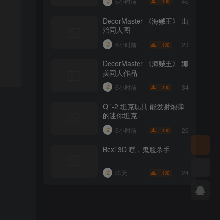
46
6小时前
100
DecorMaster 《海贼王》 山
治同人图
23
6小时前
100
DecorMaster 《海贼王》 娜
美同人作品
34
6小时前
100
QT-2 坦克玩具 能发射炮弹
的迷你坦克
26
6小时前
100
Boxi 3D 嘿，鬼脸杀手
24
昨天
100