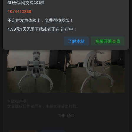
3D合纵网交流QQ群
1074410289
不定时发放体验卡，免费帮找图纸！
1.99元1天无限下载或者正在 进行中！
了解本站
免费开通会员
©
版权声明
文章版权归作者所有，未经允许请勿转载。
THE END