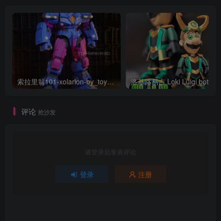
索拉里翁101-xolarion-by_toymakr3d
洛基路易吉
评论
抢沙发
请登录后发表评论
登录
注册