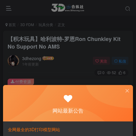
首页
3D FDM
玩具分类
正文
【积木玩具】哈利波特-罗恩Ron Chunkley Kit
No Support No AMS
3dhezong
关注
私信
1年前更新
0
52
6
付费资源
【积木玩具】哈利波特-罗恩Ron Chunkley Kit No Support No AMS
此内容为付费资源，请付费后查看
100
网站最新公告
积分
免费
免费
贵宾VIP会员
体验会员
全网最全的3D打印模型网站
登录购买