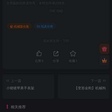
文章版权归作者所有，未经允许请勿转载。
THE END
机械版合集
玩具分类
喜欢就支持一下吧
点赞
5
分享
收藏
1
上一篇
下一篇
小猪猪苹果手表架
【变形金刚】机械狗
相关推荐