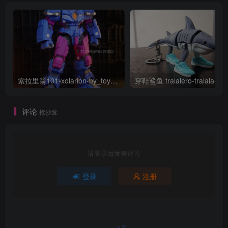
索拉里翁101-xolarion-by_toymakr3d
穿鞋鲨鱼 tra
评论
抢沙发
请登录后发表评论
登录
注册