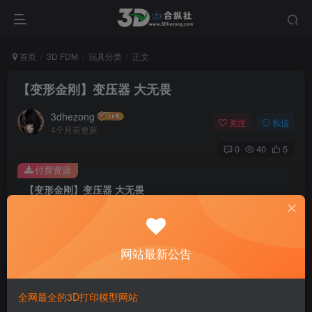
首页
3D FDM
玩具分类
正文
【变形金刚】变压器 大无畏
3dhezong
关注
私信
4个月前更新
0
40
5
付费资源
【变形金刚】变压器 大无畏
此内容为付费资源，请付费后查看
100
积分
网站最新公告
免费
免费
贵宾VIP会员
体验会员
登录购买
全网最全的3D打印模型网站