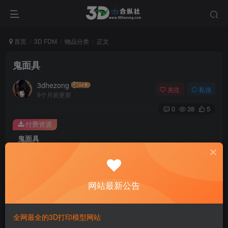
首页
3D FDM
物品分类
正文
鬼面具
3dhezong
关注
私信
9个月前更新
0
38
5
付费资源
鬼面具
此内容为付费资源，请付费后查看
100
积分
网站最新公告
免费
免费
贵宾VIP会员
体验会员
登录购买
全网最全的3D打印模型网站