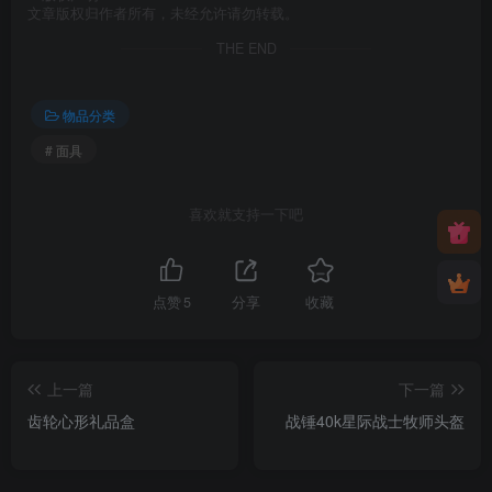
文章版权归作者所有，未经允许请勿转载。
THE END
物品分类
# 面具
喜欢就支持一下吧
点赞
5
分享
收藏
上一篇
下一篇
齿轮心形礼品盒
战锤40k星际战士牧师头盔