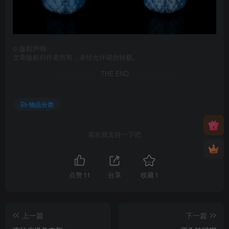
©
版权声明
文章版权归作者所有，未经允许请勿转载。
THE END
物品分类
喜欢就支持一下吧
点赞
11
分享
收藏
1
上一篇
下一篇