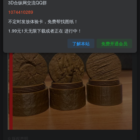
3D合纵网交流QQ群
1074410289
不定时发放体验卡，免费帮找图纸！
1.99元1天无限下载或者正在 进行中！
了解本站
免费开通会员
©
版权声明