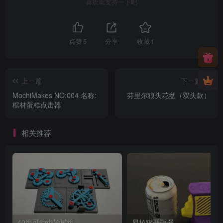
喜欢就支持一下吧
点赞
5
分享
收藏
1
上一篇
下一篇
MochiMakes NO:004 名称:
芬里尔狼头花盆（双头款）
棺材蛋糕点击器
相关推荐
40组可动齿轮模组
易拉罐开瓶器