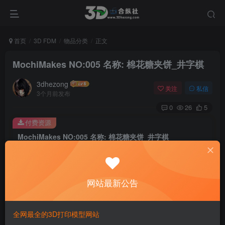
首页
3D FDM
物品分类
正文
MochiMakes NO:005 名称: 棉花糖夹饼_井字棋
3dhezong
关注
私信
3个月前发布
0
26
5
付费资源
MochiMakes NO:005 名称: 棉花糖夹饼_井字棋
此内容为付费资源，请付费后查看
100
积分
网站最新公告
免费
免费
贵宾VIP会员
体验会员
登录购买
全网最全的3D打印模型网站