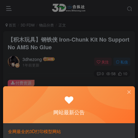
首页
3D FDM
物品分类
正文
【积木玩具】钢铁侠 Iron-Chunk Kit No Support
No AMS No Glue
3dhezong
关注
私信
1年前更新
0
58
10
付费资源
【积木玩具】钢铁侠 Iron-Chunk Kit No Support No AMS No Glue
此内容为付费资源，请付费后查看
100
网站最新公告
积分
免费
免费
贵宾VIP会员
体验会员
全网最全的3D打印模型网站
登录购买