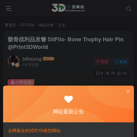
首页
3D FDM
物品分类
正文
骸骨战利品发簪 StlFlix- Bone Trophy Hair Pin
@Print3DWorld
3dhezong
关注
私信
1年前更新
0
75
13
付费资源
骸骨战利品发簪 StlFlix- Bone Trophy Hair Pin @Print3DWorld
此内容为付费资源，请付费后查看
100
网站最新公告
积分
免费
免费
贵宾VIP会员
体验会员
全网最全的3D打印模型网站
登录购买