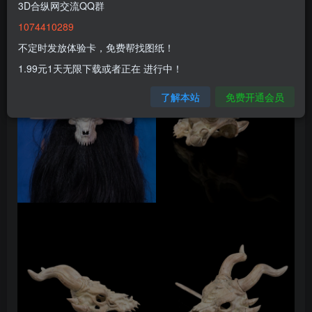
3D合纵网交流QQ群
1074410289
不定时发放体验卡，免费帮找图纸！
1.99元1天无限下载或者正在 进行中！
了解本站
免费开通会员