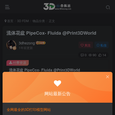
首页
3D FDM
物品分类
正文
流体花盆 PipeCox- Fluida @Print3DWorld
3dhezong
关注
私信
1年前更新
0
90
14
付费资源
流体花盆 PipeCox- Fluida @Print3DWorld
此内容为付费资源，请付费后查看
100
积分
网站最新公告
免费
免费
贵宾VIP会员
体验会员
登录购买
全网最全的3D打印模型网站