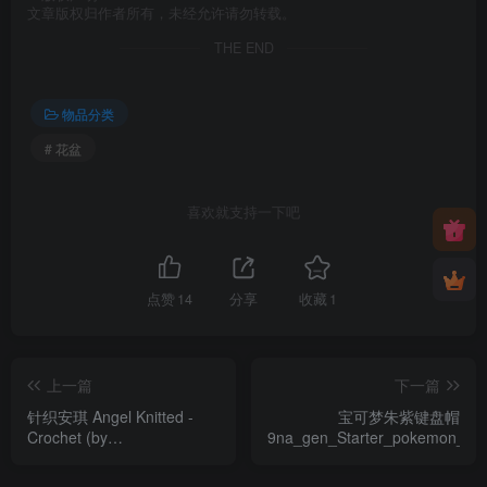
文章版权归作者所有，未经允许请勿转载。
THE END
物品分类
# 花盆
喜欢就支持一下吧
点赞
14
分享
收藏
1
上一篇
下一篇
针织安琪 Angel Knitted -
宝可梦朱紫键盘帽
Crochet (by
9na_gen_Starter_pokemon_ke
Whale3Dstudio)