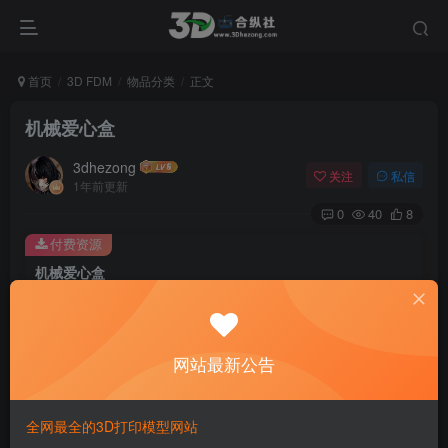
首页
3D FDM
物品分类
正文
机械爱心盒
3dhezong
关注
私信
1年前更新
0
40
8
付费资源
机械爱心盒
此内容为付费资源，请付费后查看
100
积分
网站最新公告
免费
免费
贵宾VIP会员
体验会员
登录购买
全网最全的3D打印模型网站