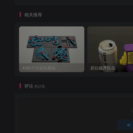
相关推荐
40组可动齿轮模组
易拉罐开瓶器
评论
抢沙发