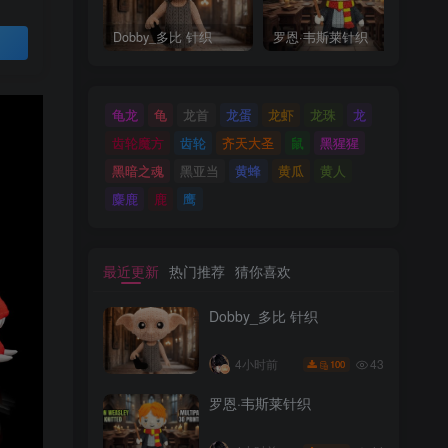
Dobby_多比 针织
罗恩·韦斯莱针织
M
买
龟龙
龟
龙首
龙蛋
龙虾
龙珠
龙
齿轮魔方
齿轮
齐天大圣
鼠
黑猩猩
黑暗之魂
黑亚当
黄蜂
黄瓜
黄人
麋鹿
鹿
鹰
最近更新
热门推荐
猜你喜欢
Dobby_多比 针织
43
4小时前
100
罗恩·韦斯莱针织