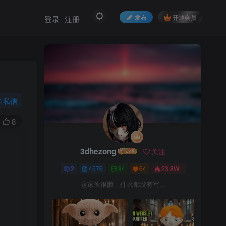
发布
开通会员
登录
注册
私信
8
3dhezong
关注
2
4576
94
64
23.8W+
这家伙很懒，什么都没有写...