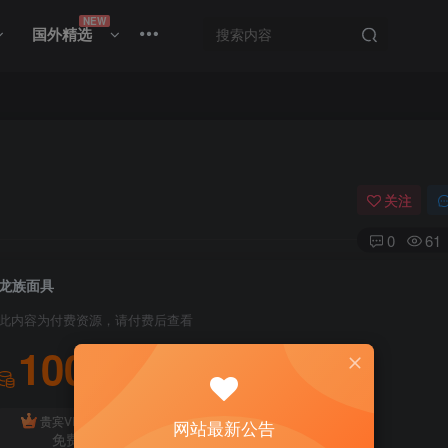
NEW
国外精选
关注
0
61
龙族面具
此内容为付费资源，请付费后查看
100
积分
免费
贵宾VIP会员
体验会员
网站最新公告
免费