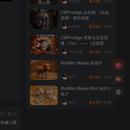
44
4小时前
100
CWPrestige 达菲鸭 《浴血
黑帮》都市风格
28
4小时前
100
CWPrestige 塔斯马尼亚恶
魔（Taz）——《浴血黑
帮》
45
16小时前
100
MatMire Makes 高地牛
30
前天
100
MatMire Makes Mini 迷你小
兔子
35
前天
100
下一篇
机械大脑