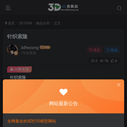
首页
3D FDM
物品分类
正文
针织索隆
3dhezong
关注
私信
1年前更新
0
78
9
付费资源
针织索隆
此内容为付费资源，请付费后查看
100
积分
网站最新公告
免费
免费
贵宾VIP会员
体验会员
登录购买
全网最全的3D打印模型网站