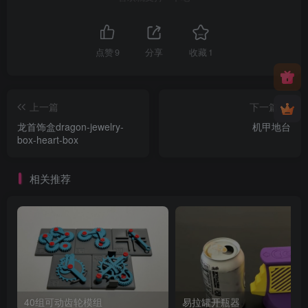
点赞
9
分享
收藏
1
上一篇
下一篇
龙首饰盒dragon-jewelry-
机甲地台
box-heart-box
相关推荐
40组可动齿轮模组
易拉罐开瓶器