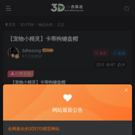
首页
3D FDM
物品分类
正文
【宠物小精灵】卡蒂狗键盘帽
3dhezong
关注
私信
8个月前更新
0
67
9
付费资源
【宠物小精灵】卡蒂狗键盘帽
此内容为付费资源，请付费后查看
100
积分
网站最新公告
免费
免费
贵宾VIP会员
体验会员
登录购买
全网最全的3D打印模型网站