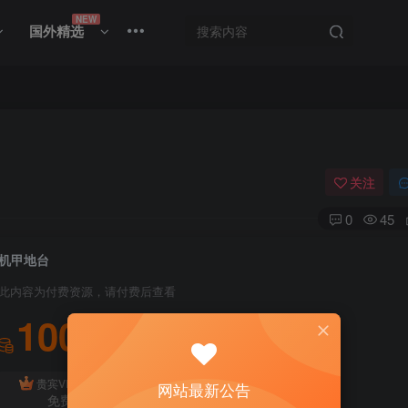
NEW
国外精选
关注
0
45
机甲地台
此内容为付费资源，请付费后查看
100
积分
免费
贵宾VIP会员
体验会员
网站最新公告
免费