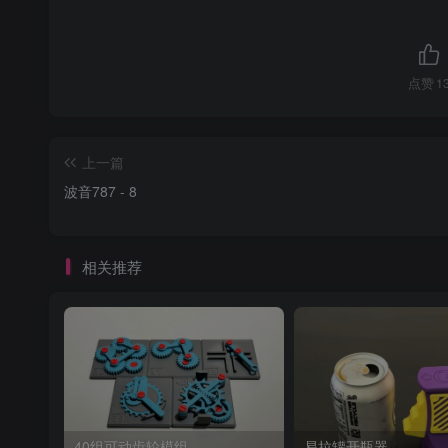
点赞
1
上一篇
波音787 - 8
相关推荐
40组可动齿轮模组
易拉罐开瓶器