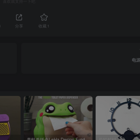
喜欢就支持一下吧
3
分享
收藏
1
电
青蛙卷纸盒LeHa Design Frodrick the Toilet Paper Dispenser
齿轮时钟