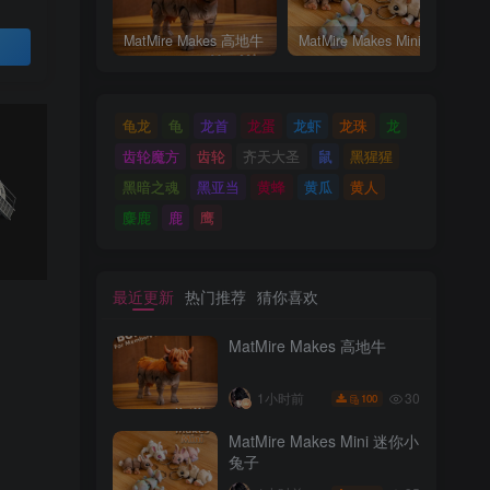
MatMire Makes 高地牛
MatMire Makes Mini 迷你小兔子
买
龟龙
龟
龙首
龙蛋
龙虾
龙珠
龙
齿轮魔方
齿轮
齐天大圣
鼠
黑猩猩
黑暗之魂
黑亚当
黄蜂
黄瓜
黄人
麋鹿
鹿
鹰
最近更新
热门推荐
猜你喜欢
MatMire Makes 高地牛
30
1小时前
100
MatMire Makes Mini 迷你小
兔子