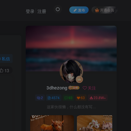
发布
开通会员
登录
注册
私信
13
3dhezong
关注
2
4574
93
63
23.8W+
这家伙很懒，什么都没有写...