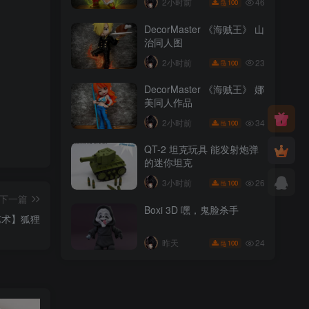
46
2小时前
100
DecorMaster 《海贼王》 山
治同人图
23
2小时前
100
DecorMaster 《海贼王》 娜
美同人作品
34
2小时前
100
QT-2 坦克玩具 能发射炮弹
的迷你坦克
26
3小时前
100
下一篇
Boxi 3D 嘿，鬼脸杀手
艺术】狐狸
24
昨天
100