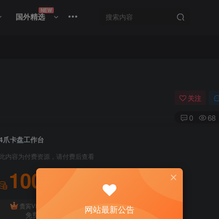
NEW
国外精选
关注
0
68
4爪卡盘工作台
此内容为付费资源，请付费后查看
100
积分
免费
贵宾VIP会员
体验会员
网站最新公告
免费