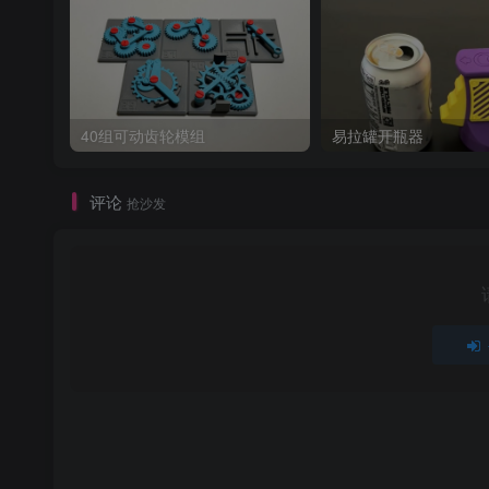
40组可动齿轮模组
易拉罐开瓶器
评论
抢沙发