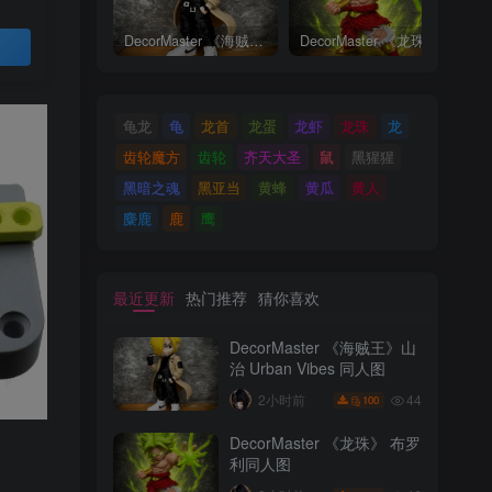
DecorMaster 《海贼王》山治 Urban Vibes 同人图
DecorMaster 《龙珠》 布罗利同人图
买
龟龙
龟
龙首
龙蛋
龙虾
龙珠
龙
齿轮魔方
齿轮
齐天大圣
鼠
黑猩猩
黑暗之魂
黑亚当
黄蜂
黄瓜
黄人
麋鹿
鹿
鹰
最近更新
热门推荐
猜你喜欢
DecorMaster 《海贼王》山
治 Urban Vibes 同人图
44
2小时前
100
DecorMaster 《龙珠》 布罗
利同人图