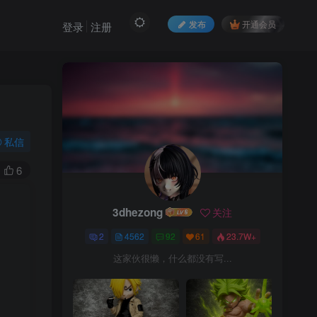
发布
开通会员
登录
注册
私信
6
3dhezong
关注
2
4562
92
61
23.7W+
这家伙很懒，什么都没有写...