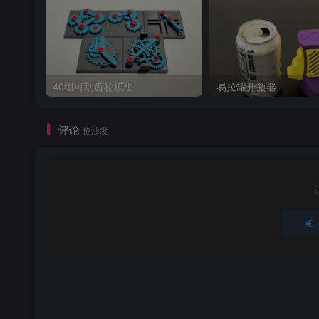
40组可动齿轮模组
易拉罐开瓶器
评论
抢沙发