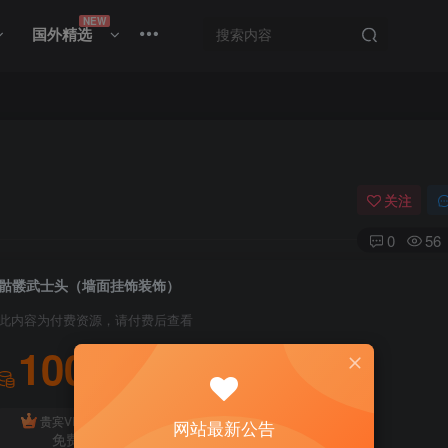
NEW
国外精选
关注
0
56
骷髅武士头（墙面挂饰装饰）
此内容为付费资源，请付费后查看
100
积分
免费
贵宾VIP会员
体验会员
网站最新公告
免费