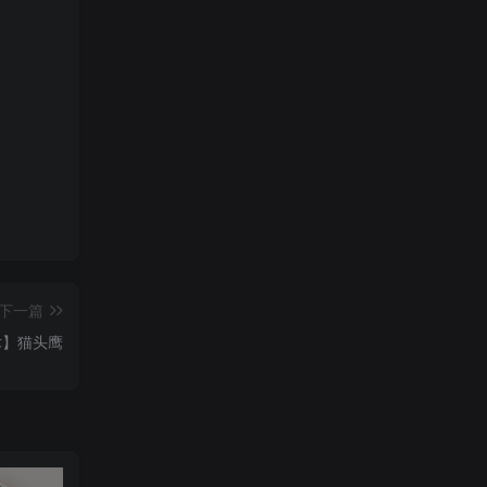
下一篇
术】猫头鹰