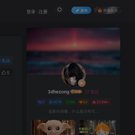
发布
开通会员
登录
注册
私信
5
3dhezong
关注
3dhezong
关注
2
4576
94
64
23.8W+
2
4576
94
64
23.8W+
这家伙很懒，什么都没有写...
这家伙很懒，什么都没有写...