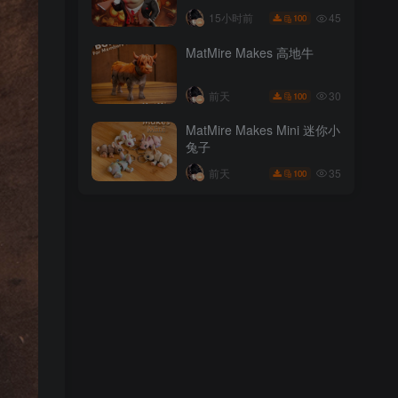
44
3小时前
100
帮》
45
15小时前
100
CWPrestige 达菲鸭 《浴血
MatMire Makes 高地牛
黑帮》都市风格
28
3小时前
100
30
前天
100
CWPrestige 塔斯马尼亚恶
MatMire Makes Mini 迷你小
魔（Taz）——《浴血黑
兔子
帮》
45
15小时前
100
35
前天
100
MatMire Makes 高地牛
30
前天
100
MatMire Makes Mini 迷你小
兔子
35
前天
100