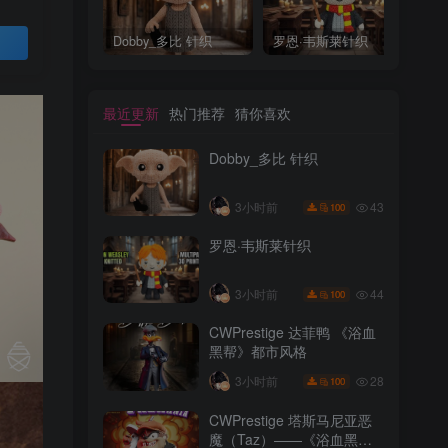
Dobby_多比 针织
罗恩·韦斯莱针织
M
Dobby_多比 针织
罗恩·韦斯莱针织
M
买
最近更新
热门推荐
猜你喜欢
Dobby_多比 针织
43
3小时前
100
罗恩·韦斯莱针织
最近更新
热门推荐
猜你喜欢
44
3小时前
100
Dobby_多比 针织
CWPrestige 达菲鸭 《浴血
黑帮》都市风格
43
3小时前
100
28
3小时前
100
罗恩·韦斯莱针织
CWPrestige 塔斯马尼亚恶
魔（Taz）——《浴血黑