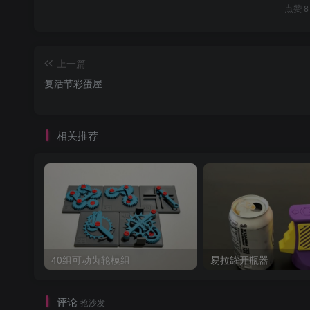
点赞
8
上一篇
复活节彩蛋屋
相关推荐
40组可动齿轮模组
易拉罐开瓶器
评论
抢沙发