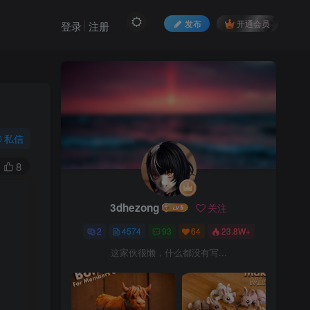
发布
开通会员
登录
注册
私信
8
3dhezong
关注
2
4574
93
64
23.8W+
这家伙很懒，什么都没有写...