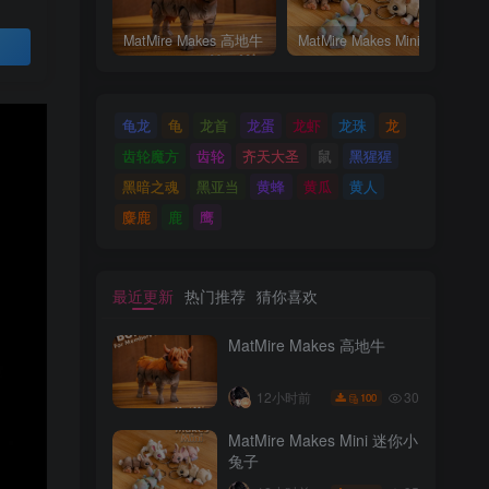
MatMire Makes 高地牛
MatMire Makes Mini 迷你小兔子
买
龟龙
龟
龙首
龙蛋
龙虾
龙珠
龙
齿轮魔方
齿轮
齐天大圣
鼠
黑猩猩
黑暗之魂
黑亚当
黄蜂
黄瓜
黄人
麋鹿
鹿
鹰
最近更新
热门推荐
猜你喜欢
MatMire Makes 高地牛
30
12小时前
100
MatMire Makes Mini 迷你小
兔子