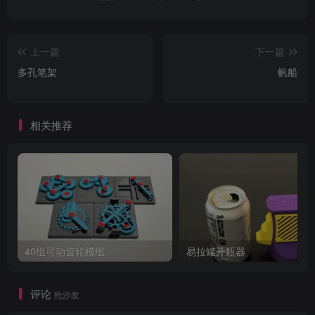
上一篇
下一篇
多孔笔架
帆船
相关推荐
40组可动齿轮模组
易拉罐开瓶器
评论
抢沙发