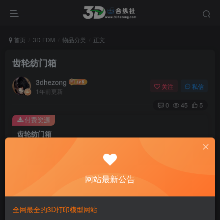
首页
3D FDM
物品分类
正文
齿轮纺门箱
3dhezong
关注
私信
1年前更新
0
45
5
付费资源
齿轮纺门箱
此内容为付费资源，请付费后查看
100
积分
网站最新公告
免费
免费
贵宾VIP会员
体验会员
登录购买
全网最全的3D打印模型网站