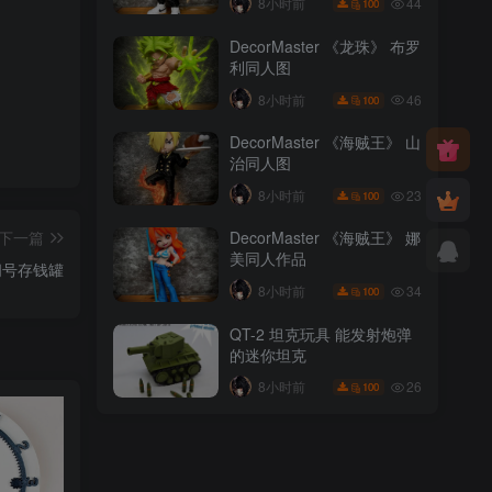
44
8小时前
100
DecorMaster 《龙珠》 布罗
利同人图
46
8小时前
100
DecorMaster 《海贼王》 山
治同人图
23
8小时前
100
下一篇
DecorMaster 《海贼王》 娜
美同人作品
问号存钱罐
34
8小时前
100
QT-2 坦克玩具 能发射炮弹
的迷你坦克
26
8小时前
100