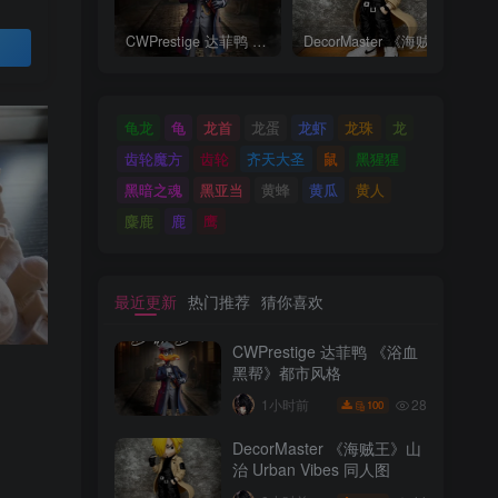
CWPrestige 达菲鸭 《浴血黑帮》都市风格
DecorMaster 《海贼王》山治 Urban Vibes 同人图
买
龟龙
龟
龙首
龙蛋
龙虾
龙珠
龙
齿轮魔方
齿轮
齐天大圣
鼠
黑猩猩
黑暗之魂
黑亚当
黄蜂
黄瓜
黄人
麋鹿
鹿
鹰
最近更新
热门推荐
猜你喜欢
CWPrestige 达菲鸭 《浴血
黑帮》都市风格
28
1小时前
100
DecorMaster 《海贼王》山
治 Urban Vibes 同人图