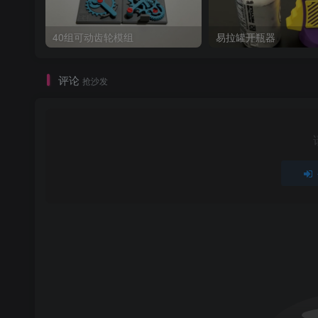
40组可动齿轮模组
易拉罐开瓶器
评论
抢沙发