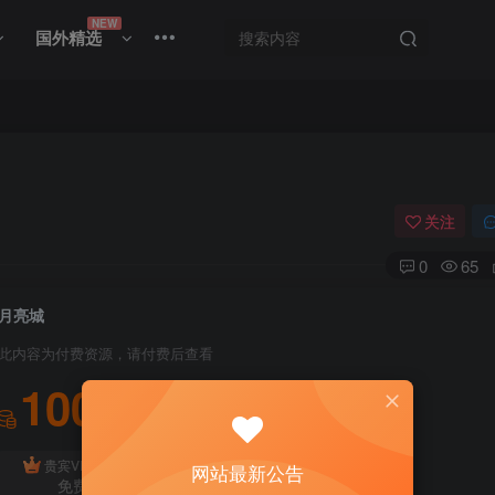
NEW
国外精选
关注
0
65
月亮城
此内容为付费资源，请付费后查看
100
积分
免费
贵宾VIP会员
体验会员
网站最新公告
免费