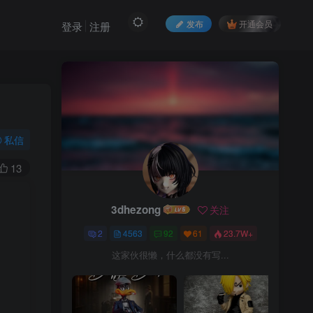
发布
开通会员
登录
注册
私信
13
3dhezong
关注
2
4563
92
61
23.7W+
这家伙很懒，什么都没有写...