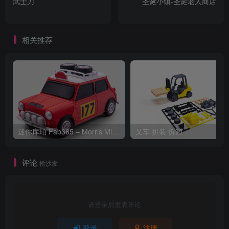
武士刀
圣诞小镇-圣诞老人商店
相关推荐
迷你库珀 Fab365 – Morris Mini Cooper-S Rally
叉车 拼装 拆卸
评论
抢沙发
请登录后发表评论
登录
注册