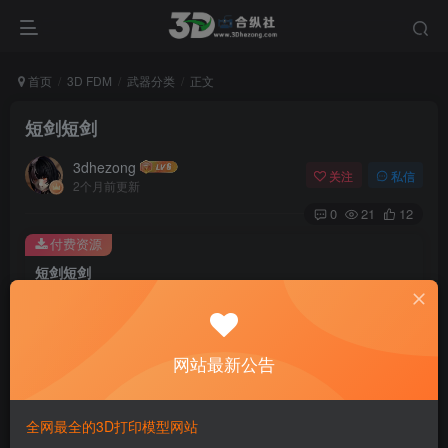
首页
3D FDM
武器分类
正文
短剑短剑
3dhezong
关注
私信
2个月前更新
0
21
12
付费资源
短剑短剑
此内容为付费资源，请付费后查看
100
积分
网站最新公告
免费
免费
贵宾VIP会员
体验会员
登录购买
全网最全的3D打印模型网站