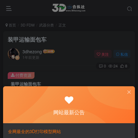
首页
3D FDM
武器分类
正文
装甲运输面包车
3dhezong
关注
私信
1年前更新
0
24
8
付费资源
装甲运输面包车
此内容为付费资源，请付费后查看
100
积分
网站最新公告
免费
免费
贵宾VIP会员
体验会员
登录购买
全网最全的3D打印模型网站