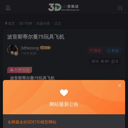
首页
3D FDM
武器分类
正文
波音斯蒂尔曼75玩具飞机
3dhezong
关注
私信
1年前更新
0
67
5
付费资源
波音斯蒂尔曼75玩具飞机
此内容为付费资源，请付费后查看
100
积分
网站最新公告
免费
免费
贵宾VIP会员
体验会员
登录购买
全网最全的3D打印模型网站