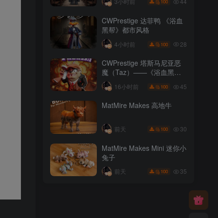
44
3小时前
100
CWPrestige 达菲鸭 《浴血
黑帮》都市风格
28
4小时前
100
CWPrestige 塔斯马尼亚恶
魔（Taz）——《浴血黑
帮》
45
16小时前
100
MatMire Makes 高地牛
30
前天
100
MatMire Makes Mini 迷你小
兔子
35
前天
100