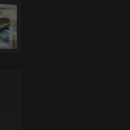
屿渡轮
谢尔曼坦克 FAB365_M4_Sherman
警用机甲