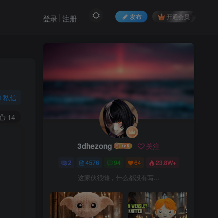
发布
开通会员
登录
注册
私信
14
3dhezong
关注
2
4576
94
64
23.8W+
这家伙很懒，什么都没有写...