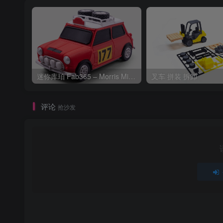
迷你库珀 Fab365 – Morris Mini Cooper-S Rally
叉车 拼装 拆卸
评论
抢沙发