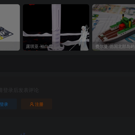
露琪亚-袖白雪
费尔曼-德国北部岛
请登录后发表评论
登录
注册