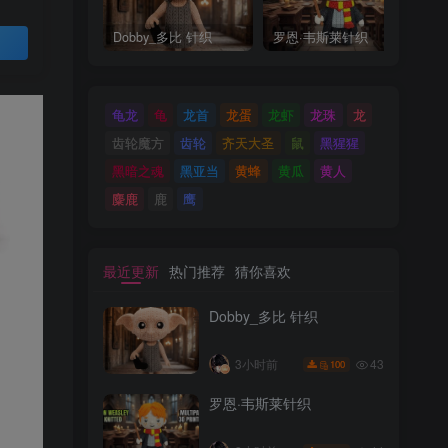
Dobby_多比 针织
罗恩·韦斯莱针织
M
买
龟龙
龟
龙首
龙蛋
龙虾
龙珠
龙
齿轮魔方
齿轮
齐天大圣
鼠
黑猩猩
黑暗之魂
黑亚当
黄蜂
黄瓜
黄人
麋鹿
鹿
鹰
最近更新
热门推荐
猜你喜欢
Dobby_多比 针织
43
3小时前
100
罗恩·韦斯莱针织