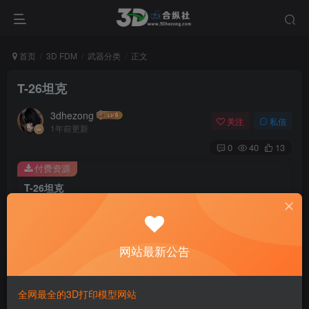
首页
3D FDM
武器分类
正文
T-26坦克
3dhezong
关注
私信
1年前更新
0
40
13
付费资源
T-26坦克
此内容为付费资源，请付费后查看
100
积分
网站最新公告
免费
免费
贵宾VIP会员
体验会员
登录购买
全网最全的3D打印模型网站