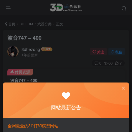
首页
3D FDM
武器分类
正文
波音747 – 400
3dhezong
关注
私信
1年前更新
0
60
7
付费资源
波音747 – 400
此内容为付费资源，请付费后查看
100
积分
网站最新公告
免费
免费
贵宾VIP会员
体验会员
登录购买
全网最全的3D打印模型网站