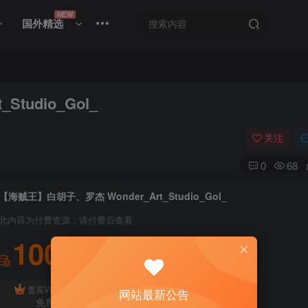
NEW
国外精选
tudio_Gol_
关注
0
68
【海贼王】白胡子、罗杰 Wonder_Art_Studio_Gol_
此内容为付费资源，请付费后查看
100
积分
免费
贵宾VIP会员
体验会员
网站最新公告
免费