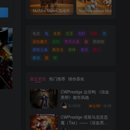
MatMire Makes 高地牛
MatMire Makes Mini 迷你小兔子
买
龟龙
龟
龙首
龙蛋
龙虾
龙珠
龙
齿轮魔方
齿轮
齐天大圣
鼠
黑猩猩
黑暗之魂
黑亚当
黄蜂
黄瓜
黄人
麋鹿
鹿
鹰
最近更新
热门推荐
猜你喜欢
CWPrestige 达菲鸭 《浴血
黑帮》都市风格
28
3小时前
100
CWPrestige 塔斯马尼亚恶
魔（Taz）——《浴血黑
帮》