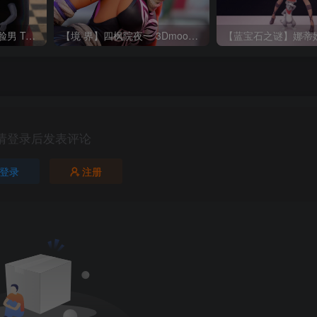
【千与千寻】千寻、无脸男 TanukiFigures 2025 02 Chihiro_Chibi
【境·界】四枫院夜一 3Dmoonn Yoruichi NSFW
请登录后发表评论
登录
注册