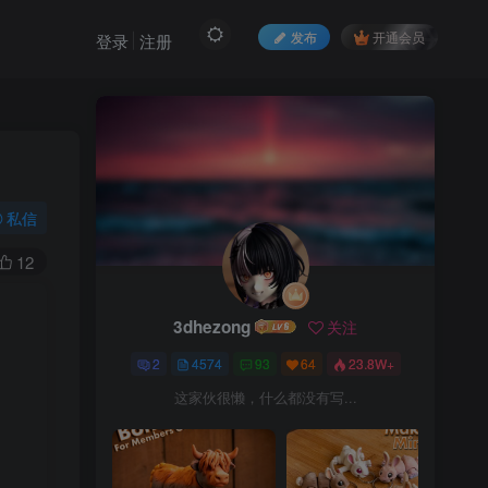
发布
开通会员
登录
注册
私信
12
3dhezong
关注
2
4574
93
64
23.8W+
这家伙很懒，什么都没有写...