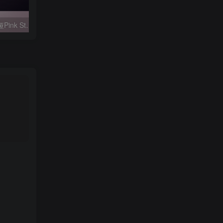
【蓝宝石之谜】娜蒂娅Pink Studio_Nadia_@stl_zone
【圣斗士】教皇双子座
【我的英雄学院】