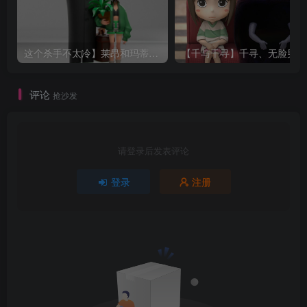
这个杀手不太冷】莱昂和玛蒂尔达
【千与千寻】千寻、无
评论
抢沙发
请登录后发表评论
登录
注册