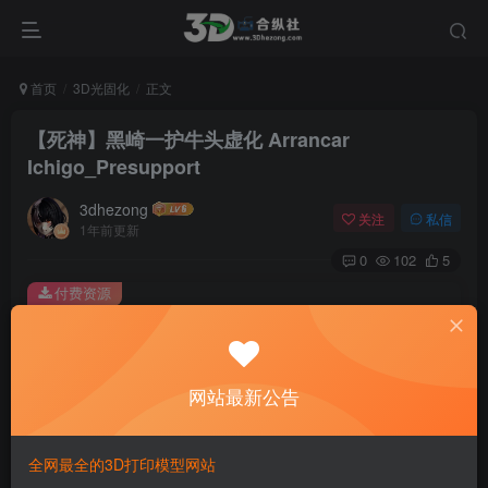
首页
3D光固化
正文
【死神】黑崎一护牛头虚化 Arrancar
Ichigo_Presupport
3dhezong
关注
私信
1年前更新
0
102
5
付费资源
【死神】黑崎一护牛头虚化 Arrancar Ichigo_Presupport
此内容为付费资源，请付费后查看
100
网站最新公告
积分
免费
免费
贵宾VIP会员
体验会员
全网最全的3D打印模型网站
登录购买