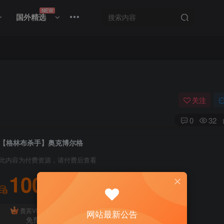
NEW
国外精选
关注
0
32
【格林布杀手】奥克博尔格
此内容为付费资源，请付费后查看
100
积分
免费
贵宾VIP会员
体验会员
网站最新公告
免费