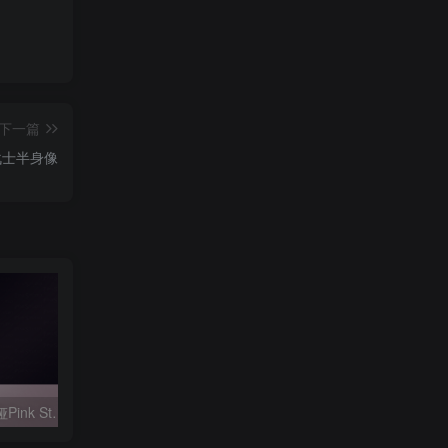
下一篇
战士半身像
【蓝宝石之谜】娜蒂娅Pink Studio_Nadia_@stl_zone
【圣斗士】教皇双子座
【我的英雄学院】