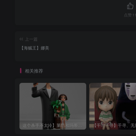
点赞
1
上一篇
【海贼王】娜美
相关推荐
这个杀手不太冷】莱昂和玛蒂尔达