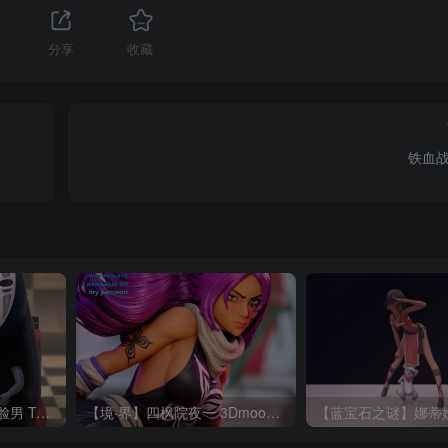
1
分享
收藏
铁血
【千与千寻】千寻、无脸男 TanukiFigures 2025 02 Chihiro_Chibi
【境·界】四枫院夜一 3Dmoonn Yoruichi NSFW