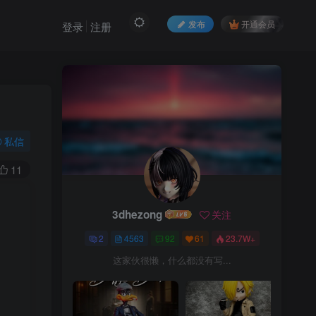
发布
开通会员
登录
注册
私信
11
3dhezong
关注
3dhezong
关注
2
4563
92
61
23.7W+
2
4563
92
61
23.7W+
这家伙很懒，什么都没有写...
这家伙很懒，什么都没有写...