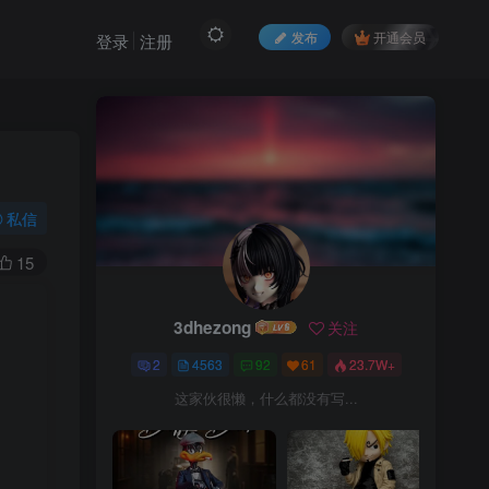
发布
开通会员
登录
注册
私信
15
3dhezong
关注
2
4563
92
61
23.7W+
这家伙很懒，什么都没有写...