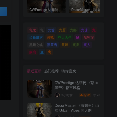
CWPrestige 达菲鸭 《浴血黑帮》都市风格
DecorMaster 《海贼王》山治 Urban Vibes 同人图
买
龟龙
龟
龙首
龙蛋
龙虾
龙珠
龙
齿轮魔方
齿轮
齐天大圣
鼠
黑猩猩
黑暗之魂
黑亚当
黄蜂
黄瓜
黄人
麋鹿
鹿
鹰
最近更新
热门推荐
猜你喜欢
CWPrestige 达菲鸭 《浴血
黑帮》都市风格
28
3小时前
100
DecorMaster 《海贼王》山
治 Urban Vibes 同人图