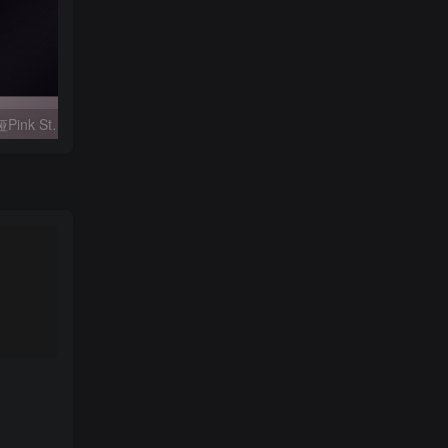
【蓝宝石之谜】娜蒂娅Pink Studio_Nadia_@stl_zone
【圣斗士】教皇双子座
【我的英雄学院】