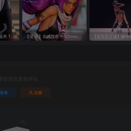
【千与千寻】千寻、无脸男 TanukiFigures 2025 02 Chihiro_Chibi
【境·界】四枫院夜一 3Dmoonn Yoruichi NSFW
请登录后发表评论
登录
注册