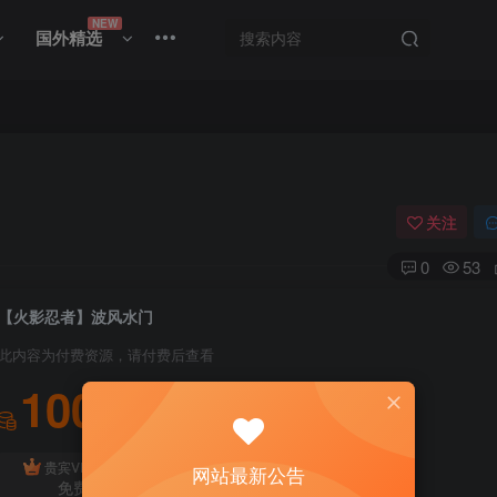
NEW
国外精选
关注
0
53
【火影忍者】波风水门
此内容为付费资源，请付费后查看
100
积分
免费
贵宾VIP会员
体验会员
网站最新公告
免费