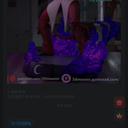
©
版权声明
文章版权归作者所有，未经允许请勿转载。
THE END
3D光固化