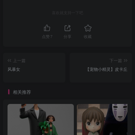
喜欢就支持一下吧
点赞
7
分享
收藏
上一篇
下一篇
风暴女
【宠物小精灵】皮卡丘
相关推荐