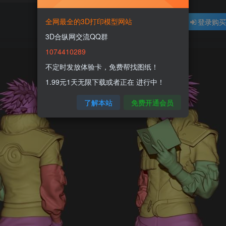
全网最全的3D打印模型网站
登录购
3D合纵网交流QQ群
1074410289
不定时发放体验卡，免费帮找图纸！
1.99元1天无限下载或者正在 进行中！
了解本站
免费开通会员