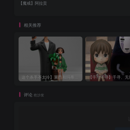
【魔戒】阿拉贡
相关推荐
这个杀手不太冷】莱昂和玛蒂尔达
评论
抢沙发