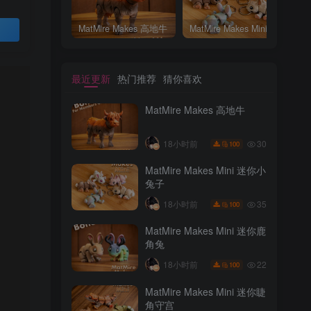
MatMire Makes 高地牛
MatMire Makes Mini 迷你小兔子
MatMire Makes 高地牛
MatMire Makes Mini 迷你小兔子
买
最近更新
热门推荐
猜你喜欢
MatMire Makes 高地牛
30
18小时前
100
MatMire Makes Mini 迷你小
兔子
最近更新
热门推荐
猜你喜欢
35
18小时前
100
MatMire Makes 高地牛
MatMire Makes Mini 迷你鹿
角兔
30
18小时前
100
22
18小时前
100
MatMire Makes Mini 迷你小
MatMire Makes Mini 迷你睫
兔子
角守宫