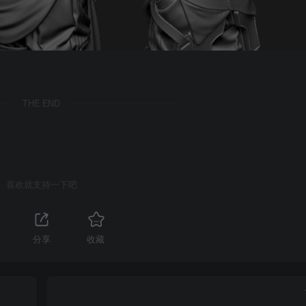
THE END
喜欢就支持一下吧
分享
收藏