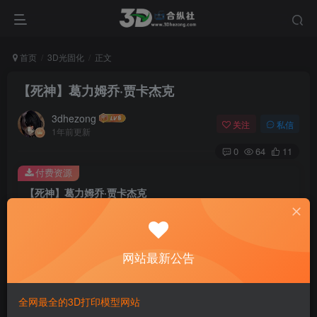
首页
3D光固化
正文
【死神】葛力姆乔·贾卡杰克
3dhezong
关注
私信
1年前更新
0
64
11
付费资源
【死神】葛力姆乔·贾卡杰克
此内容为付费资源，请付费后查看
100
积分
网站最新公告
免费
免费
贵宾VIP会员
体验会员
登录购买
全网最全的3D打印模型网站