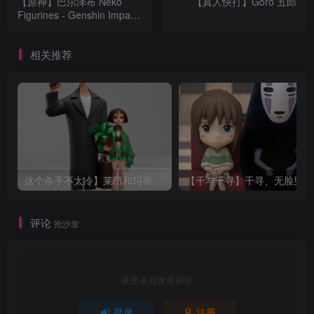
【原神】巴尔泽布 Neko
【真人快打】Goro 五郎
Figurines - Genshin Impact
- Raiden
相关推荐
这个杀手不太冷】莱昂和玛蒂尔达
【千与千寻】千寻、无
评论
抢沙发
请登录后发表评论
登录
注册