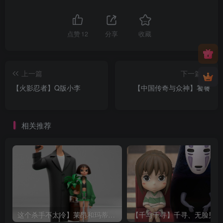
点赞
12
分享
收藏
上一篇
下一篇
【火影忍者】Q版小李
【中国传奇与众神】饕餮
相关推荐
这个杀手不太冷】莱昂和玛蒂尔达
【千与千寻】千寻、无