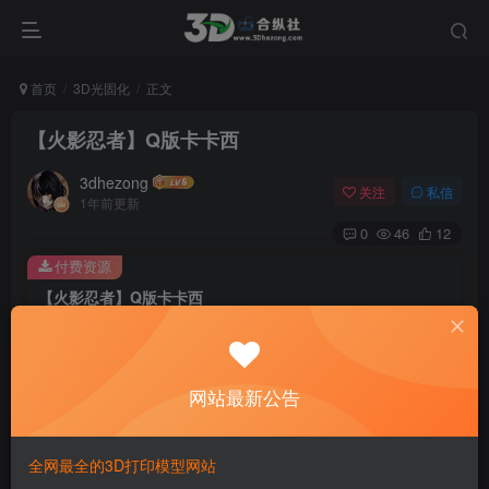
首页
3D光固化
正文
【火影忍者】Q版卡卡西
3dhezong
关注
私信
1年前更新
0
46
12
付费资源
【火影忍者】Q版卡卡西
此内容为付费资源，请付费后查看
100
积分
网站最新公告
免费
免费
贵宾VIP会员
体验会员
登录购买
全网最全的3D打印模型网站