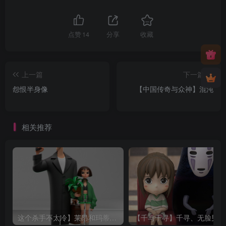
点赞
14
分享
收藏
上一篇
下一篇
怨恨半身像
【中国传奇与众神】混沌
相关推荐
这个杀手不太冷】莱昂和玛蒂尔达
【千与千寻】千寻、无