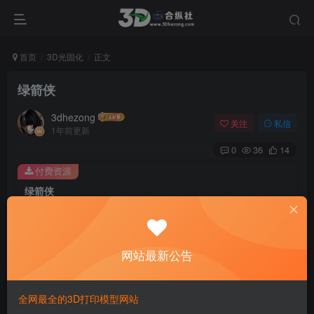
首页
3D光固化
正文
绿箭侠
3dhezong
关注
私信
1年前更新
0
36
14
付费资源
绿箭侠
此内容为付费资源，请付费后查看
100
积分
网站最新公告
免费
免费
贵宾VIP会员
体验会员
登录购买
全网最全的3D打印模型网站