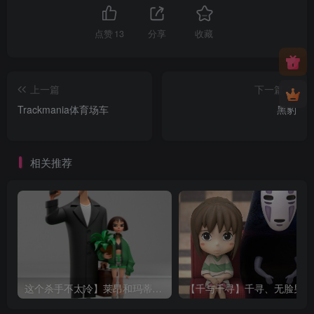
点赞
13
分享
收藏
上一篇
下一篇
Trackmania体育场车
黑豹
相关推荐
这个杀手不太冷】莱昂和玛蒂尔达
【千与千寻】千寻、无