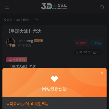
首页
3D光固化
正文
【星球大战】尤达
3dhezong
关注
私信
1年前更新
0
63
13
付费资源
【星球大战】尤达
此内容为付费资源，请付费后查看
100
积分
网站最新公告
免费
免费
贵宾VIP会员
体验会员
登录购买
全网最全的3D打印模型网站