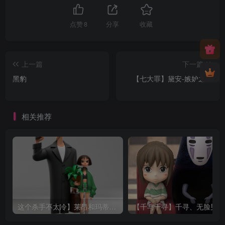
点赞
8
分享
收藏
上一篇
下一篇
黑豹
【七大罪】黛安-嫉妒之罪
相关推荐
这个杀手不太冷】莱昂和玛蒂尔达
【千与千寻】千寻、无