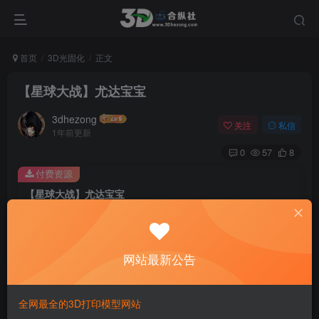
首页
3D光固化
正文
【星球大战】尤达宝宝
3dhezong
关注
私信
1年前更新
0
57
8
付费资源
【星球大战】尤达宝宝
此内容为付费资源，请付费后查看
100
积分
网站最新公告
免费
免费
贵宾VIP会员
体验会员
登录购买
全网最全的3D打印模型网站