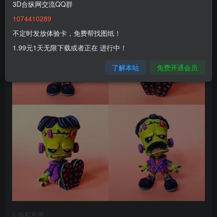
3D合纵网交流QQ群
1074410289
不定时发放体验卡，免费帮找图纸！
1.99元1天无限下载或者正在 进行中！
了解本站
免费开通会员
©
版权声明