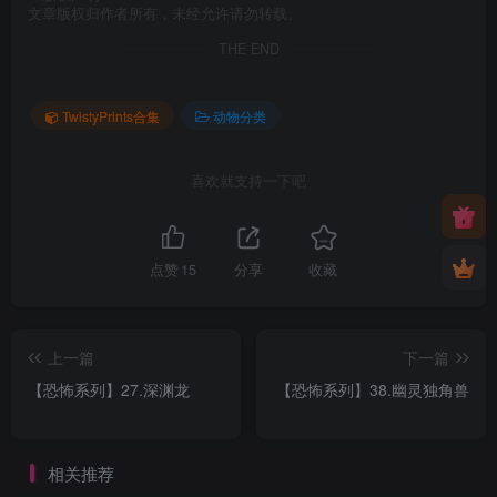
文章版权归作者所有，未经允许请勿转载。
THE END
TwistyPrints合集
动物分类
喜欢就支持一下吧
点赞
15
分享
收藏
上一篇
下一篇
【恐怖系列】27.深渊龙
【恐怖系列】38.幽灵独角兽
相关推荐