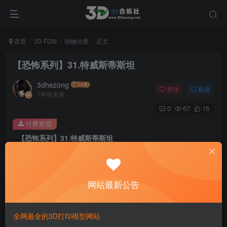
首页
3D FDM
动物分类
正文
【恐怖系列】31.特威斯蒂斯坦
3dhezong
关注
私信
1年前更新
0
67
15
付费资源
【恐怖系列】31.特威斯蒂斯坦
此内容为付费资源，请付费后查看
100
积分
网站最新公告
免费
免费
贵宾VIP会员
体验会员
登录购买
全网最全的3D打印模型网站