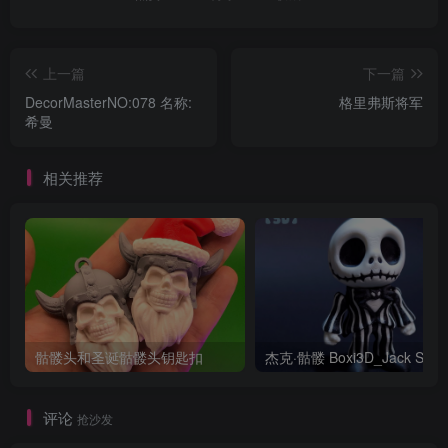
上一篇
下一篇
DecorMasterNO:078 名称:
格里弗斯将军
希曼
相关推荐
骷髅头和圣诞骷髅头钥匙扣
评论
抢沙发