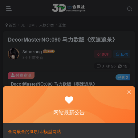
首页
3D FDM
人物分类
正文
DecorMasterNO:090 马力欧版《疾速追杀》
3dhezong
关注
私信
3个月前更新
0
25
12
付费资源
已售 2
DecorMasterNO:090 马力欧版《疾速追杀》
此内容为付费资源，请付费后查看
100
积分
网站最新公告
免费
免费
贵宾VIP会员
体验会员
登录购买
全网最全的3D打印模型网站