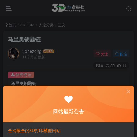
首页
3D FDM
人物分类
正文
马里奥钥匙链
3dhezong
关注
私信
11个月前更新
0
55
11
付费资源
马里奥钥匙链
此内容为付费资源，请付费后查看
100
积分
网站最新公告
免费
免费
贵宾VIP会员
体验会员
登录购买
全网最全的3D打印模型网站