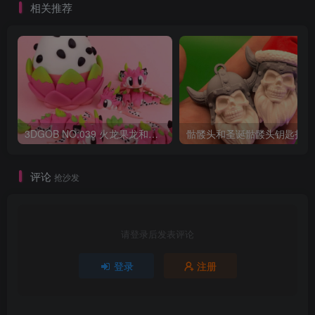
相关推荐
3DGOB NO:039 火龙果龙和龙蛋 DragonFruit_MiniDragon
骷髅头和圣诞骷髅头钥匙扣
评论
抢沙发
请登录后发表评论
登录
注册