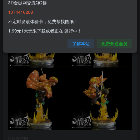
3D合纵网交流QQ群
1074410289
不定时发放体验卡，免费帮找图纸！
1.99元1天无限下载或者正在 进行中！
了解本站
免费开通会员
©
版权声明