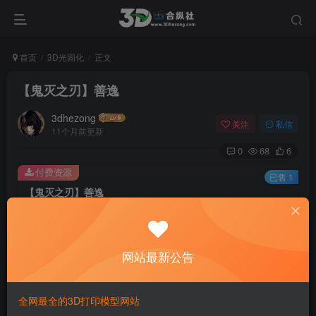
首页
3D光固化
正文
【鬼灭之刃】善逸
3dhezong
关注
私信
11个月前更新
0
68
6
付费资源
已售 1
【鬼灭之刃】善逸
此内容为付费资源，请付费后查看
100
积分
网站最新公告
免费
免费
贵宾VIP会员
体验会员
登录购买
全网最全的3D打印模型网站